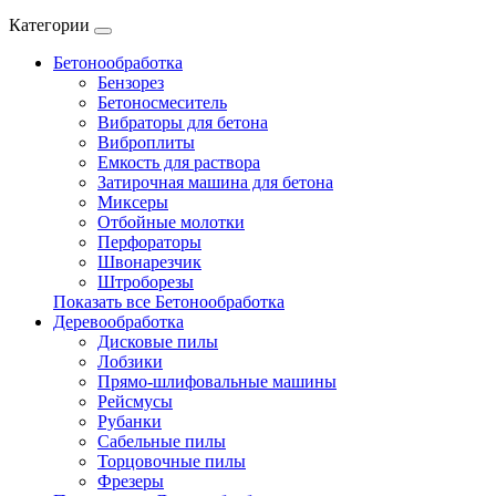
Категории
Бетонообработка
Бензорез
Бетоносмеситель
Вибраторы для бетона
Виброплиты
Емкость для раствора
Затирочная машина для бетона
Миксеры
Отбойные молотки
Перфораторы
Швонарезчик
Штроборезы
Показать все Бетонообработка
Деревообработка
Дисковые пилы
Лобзики
Прямо-шлифовальные машины
Рейсмусы
Рубанки
Сабельные пилы
Торцовочные пилы
Фрезеры