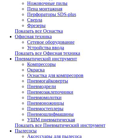
Ножовочные пилы
Пена монтажная
Перфораторы SDS-plus
Сверла
Фрезеры
Показать все Оснастка
Офисная техника
Сетевое оборудование
Устройства ввода
Показать все Офисная техника
Пневматический инструмент
Компрессоры
Окраска
Оснастка для компресоров
Пневмогайковерты
Пневмодрели
Пневмозаклепочники
Пневмомолотки
Пневмоножницы
Пневмостеплеры
Пневмошлифмашины
УШМ пневматическая
Показать все Пневматический инструмент
Пылесосы
Аксессуары для пылесоса