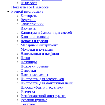
Пылесосы
Показать все Пылесосы
Ручной инструмент
Болторезы
Верстаки
Заклепочники
Изолента
Канистры и ёмкости для смесей
Ключи и головки
Лопаты и грабли
Малярный инструмент
Молотки и кувалды
Напильники и надфили
Ножи
Ножницы
Ножовки ручные
Отвертки
Паяльные лампы
Пистолеты для герметиков
Пистолеты для монтажной пены
Плоскогубцы и пассатижи
Разметка
Резьбонарезной инструмент
Рубанки ручные
Секаторы