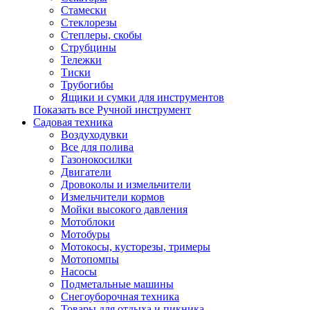
Стамески
Стеклорезы
Степлеры, скобы
Струбцины
Тележки
Тиски
Трубогибы
Ящики и сумки для инструментов
Показать все Ручной инструмент
Садовая техника
Воздуходувки
Все для полива
Газонокосилки
Двигатели
Дровоколы и измельчители
Измельчители кормов
Мойки высокого давления
Мотоблоки
Мотобуры
Мотокосы, кусторезы, тримеры
Мотопомпы
Насосы
Подметальные машины
Снегоуборочная техника
Товары для отдыха и пикника