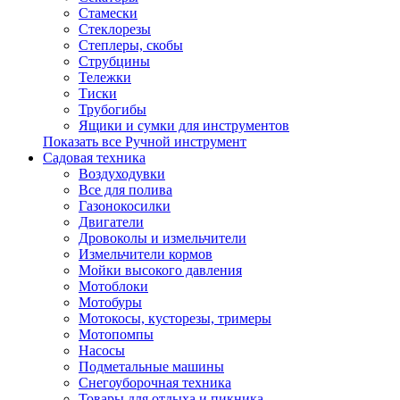
Стамески
Стеклорезы
Степлеры, скобы
Струбцины
Тележки
Тиски
Трубогибы
Ящики и сумки для инструментов
Показать все Ручной инструмент
Садовая техника
Воздуходувки
Все для полива
Газонокосилки
Двигатели
Дровоколы и измельчители
Измельчители кормов
Мойки высокого давления
Мотоблоки
Мотобуры
Мотокосы, кусторезы, тримеры
Мотопомпы
Насосы
Подметальные машины
Снегоуборочная техника
Товары для отдыха и пикника