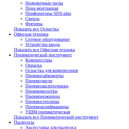
Ножовочные пилы
Пена монтажная
Перфораторы SDS-plus
Сверла
Фрезеры
Показать все Оснастка
Офисная техника
Сетевое оборудование
Устройства ввода
Показать все Офисная техника
Пневматический инструмент
Компрессоры
Окраска
Оснастка для компресоров
Пневмогайковерты
Пневмодрели
Пневмозаклепочники
Пневмомолотки
Пневмоножницы
Пневмостеплеры
Пневмошлифмашины
УШМ пневматическая
Показать все Пневматический инструмент
Пылесосы
Аксессуары для пылесоса