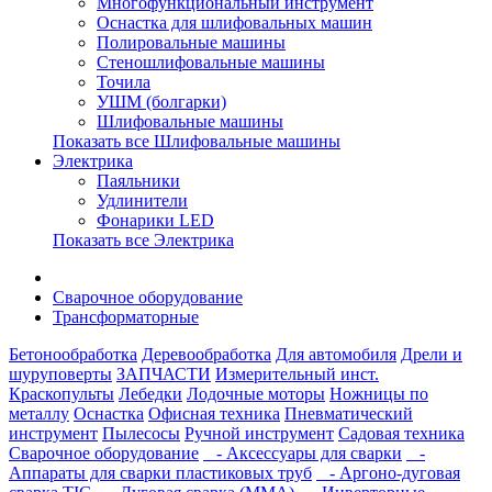
Многофункциональный инструмент
Оснастка для шлифовальных машин
Полировальные машины
Стеношлифовальные машины
Точила
УШМ (болгарки)
Шлифовальные машины
Показать все Шлифовальные машины
Электрика
Паяльники
Удлинители
Фонарики LED
Показать все Электрика
Сварочное оборудование
Трансформаторные
Бетонообработка
Деревообработка
Для автомобиля
Дрели и
шуруповерты
ЗАПЧАСТИ
Измерительный инст.
Краскопульты
Лебедки
Лодочные моторы
Ножницы по
металлу
Оснастка
Офисная техника
Пневматический
инструмент
Пылесосы
Ручной инструмент
Садовая техника
Сварочное оборудование
- Аксессуары для сварки
-
Аппараты для сварки пластиковых труб
- Аргоно-дуговая