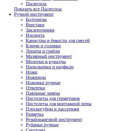
Пылесосы
Показать все Пылесосы
Ручной инструмент
Болторезы
Верстаки
Заклепочники
Изолента
Канистры и ёмкости для смесей
Ключи и головки
Лопаты и грабли
Малярный инструмент
Молотки и кувалды
Напильники и надфили
Ножи
Ножницы
Ножовки ручные
Отвертки
Паяльные лампы
Пистолеты для герметиков
Пистолеты для монтажной пены
Плоскогубцы и пассатижи
Разметка
Резьбонарезной инструмент
Рубанки ручные
Секаторы