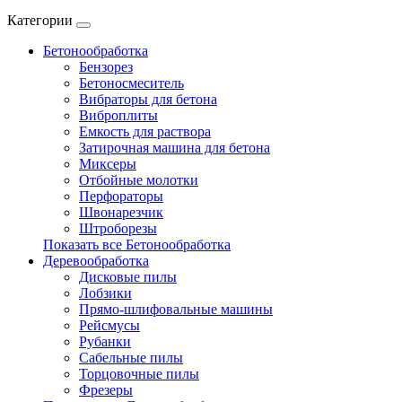
Категории
Бетонообработка
Бензорез
Бетоносмеситель
Вибраторы для бетона
Виброплиты
Емкость для раствора
Затирочная машина для бетона
Миксеры
Отбойные молотки
Перфораторы
Швонарезчик
Штроборезы
Показать все Бетонообработка
Деревообработка
Дисковые пилы
Лобзики
Прямо-шлифовальные машины
Рейсмусы
Рубанки
Сабельные пилы
Торцовочные пилы
Фрезеры