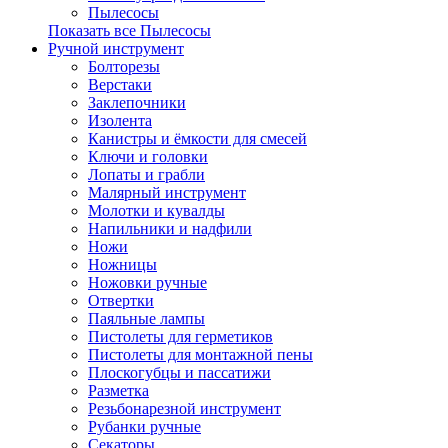
Пылесосы
Показать все Пылесосы
Ручной инструмент
Болторезы
Верстаки
Заклепочники
Изолента
Канистры и ёмкости для смесей
Ключи и головки
Лопаты и грабли
Малярный инструмент
Молотки и кувалды
Напильники и надфили
Ножи
Ножницы
Ножовки ручные
Отвертки
Паяльные лампы
Пистолеты для герметиков
Пистолеты для монтажной пены
Плоскогубцы и пассатижи
Разметка
Резьбонарезной инструмент
Рубанки ручные
Секаторы