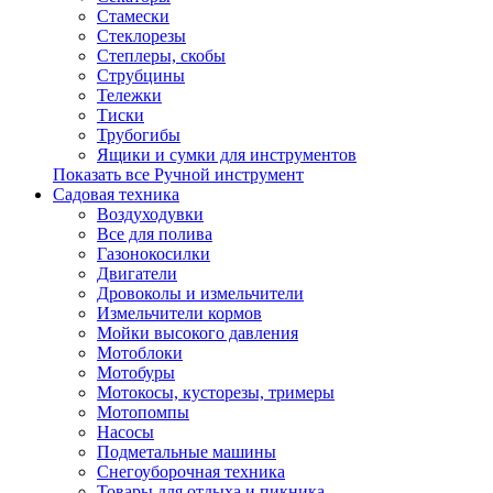
Стамески
Стеклорезы
Степлеры, скобы
Струбцины
Тележки
Тиски
Трубогибы
Ящики и сумки для инструментов
Показать все Ручной инструмент
Садовая техника
Воздуходувки
Все для полива
Газонокосилки
Двигатели
Дровоколы и измельчители
Измельчители кормов
Мойки высокого давления
Мотоблоки
Мотобуры
Мотокосы, кусторезы, тримеры
Мотопомпы
Насосы
Подметальные машины
Снегоуборочная техника
Товары для отдыха и пикника