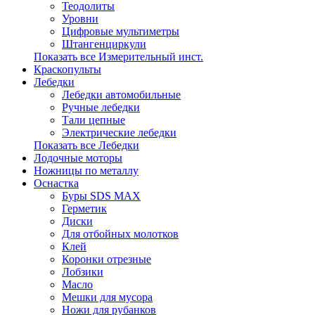
Теодолиты
Уровни
Цифровые мультиметры
Штангенциркули
Показать все Измерительный инст.
Краскопульты
Лебедки
Лебедки автомобильные
Ручные лебедки
Тали цепные
Электрические лебедки
Показать все Лебедки
Лодочные моторы
Ножницы по металлу
Оснастка
Буры SDS MAX
Герметик
Диски
Для отбойных молотков
Клей
Коронки отрезные
Лобзики
Масло
Мешки для мусора
Ножи для рубанков