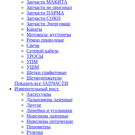
Запчасти МАКИТА
Запчасти не оригинал
Запчасти ПАРМА
Запчасти СОЮЗ
Запчасти Энергомаш
Канаты
Мотокосы, кусторезы
Ремни приводные
Свечи
Сетевой кабель
ТРОСЫ
УПМ
УШМ
Щетки графитовые
Щеткодержатели
Показать все ЗАПЧАСТИ
Измерительный инст.
Аксессуары
Дальномеры лазерные
Другое
Линейки и угольники
Нивелиры лазерные
Нивелиры оптические
Пирометры
Рулетки