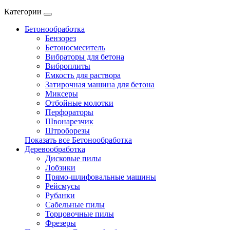
Категории
Бетонообработка
Бензорез
Бетоносмеситель
Вибраторы для бетона
Виброплиты
Емкость для раствора
Затирочная машина для бетона
Миксеры
Отбойные молотки
Перфораторы
Швонарезчик
Штроборезы
Показать все Бетонообработка
Деревообработка
Дисковые пилы
Лобзики
Прямо-шлифовальные машины
Рейсмусы
Рубанки
Сабельные пилы
Торцовочные пилы
Фрезеры