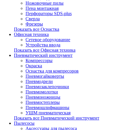
Ножовочные пилы
Пена монтажная
Перфораторы SDS-plus
Сверла
Фрезеры
Показать все Оснастка
Офисная техника
Сетевое оборудование
Устройства ввода
Показать все Офисная техника
Пневматический инструмент
Компрессоры
Окраска
Оснастка для компресоров
Пневмогайковерты
Пневмодрели
Пневмозаклепочники
Пневмомолотки
Пневмоножницы
Пневмостеплеры
Пневмошлифмашины
УШМ пневматическая
Показать все Пневматический инструмент
Пылесосы
Аксессуары для пылесоса