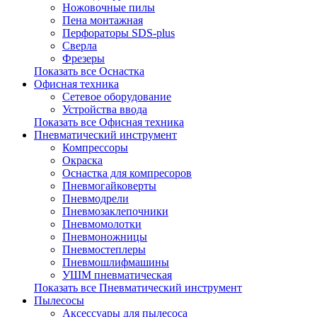
Ножовочные пилы
Пена монтажная
Перфораторы SDS-plus
Сверла
Фрезеры
Показать все Оснастка
Офисная техника
Сетевое оборудование
Устройства ввода
Показать все Офисная техника
Пневматический инструмент
Компрессоры
Окраска
Оснастка для компресоров
Пневмогайковерты
Пневмодрели
Пневмозаклепочники
Пневмомолотки
Пневмоножницы
Пневмостеплеры
Пневмошлифмашины
УШМ пневматическая
Показать все Пневматический инструмент
Пылесосы
Аксессуары для пылесоса