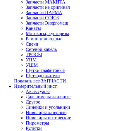
Запчасти МАКИТА
Запчасти не оригинал
Запчасти ПАРМА
Запчасти СОЮЗ
Запчасти Энергомаш
Канаты
Мотокосы, кусторезы
Ремни приводные
Свечи
Сетевой кабель
ТРОСЫ
УПМ
УШМ
Щетки графитовые
Щеткодержатели
Показать все ЗАПЧАСТИ
Измерительный инст.
Аксессуары
Дальномеры лазерные
Другое
Линейки и угольники
Нивелиры лазерные
Нивелиры оптические
Пирометры
Рулетки