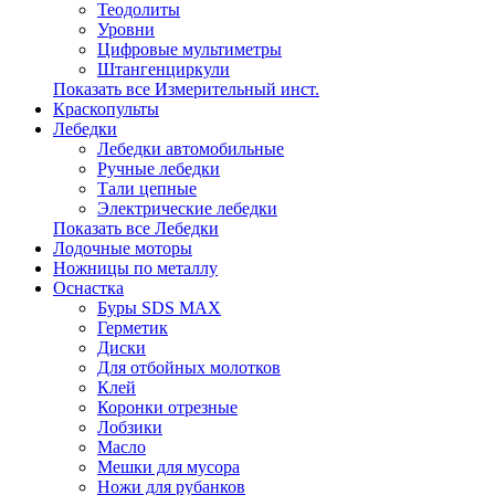
Теодолиты
Уровни
Цифровые мультиметры
Штангенциркули
Показать все Измерительный инст.
Краскопульты
Лебедки
Лебедки автомобильные
Ручные лебедки
Тали цепные
Электрические лебедки
Показать все Лебедки
Лодочные моторы
Ножницы по металлу
Оснастка
Буры SDS MAX
Герметик
Диски
Для отбойных молотков
Клей
Коронки отрезные
Лобзики
Масло
Мешки для мусора
Ножи для рубанков