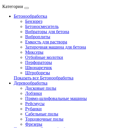
Категории
Бетонообработка
Бензорез
Бетоносмеситель
Вибраторы для бетона
Виброплиты
Емкость для раствора
Затирочная машина для бетона
Миксеры
Отбойные молотки
Перфораторы
Швонарезчик
Штроборезы
Показать все Бетонообработка
Деревообработка
Дисковые пилы
Лобзики
Прямо-шлифовальные машины
Рейсмусы
Рубанки
Сабельные пилы
Торцовочные пилы
Фрезеры