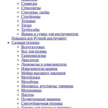
Стамески
Стеклорезы
Степлеры, скобы
Струбцины
Тележки
Тиски
Трубогибы
Ящики и сумки для инструментов
Показать все Ручной инструмент
Садовая техника
Воздуходувки
Все для полива
Газонокосилки
Двигатели
Дровоколы и измельчители
Измельчители кормов
Мойки высокого давления
Мотоблоки
Мотобуры
Мотокосы, кусторезы, тримеры
Мотопомпы
Насосы
Подметальные машины
Снегоуборочная техника
Товары для отдыха и пикника