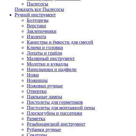
Пылесосы
Показать все Пылесосы
Ручной инструмент
Болторезы
Верстаки
Заклепочники
Изолента
Канистры и ёмкости для смесей
Ключи и головки
Лопаты и грабли
Малярный инструмент
Молотки и кувалды
Напильники и надфили
Ножи
Ножницы
Ножовки ручные
Отвертки
Паяльные лампы
Пистолеты для герметиков
Пистолеты для монтажной пены
Плоскогубцы и пассатижи
Разметка
Резьбонарезной инструмент
Рубанки ручные
Секаторы