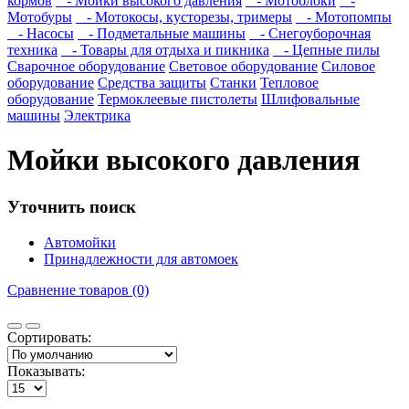
кормов
- Мойки высокого давления
- Мотоблоки
-
Мотобуры
- Мотокосы, кусторезы, тримеры
- Мотопомпы
- Насосы
- Подметальные машины
- Снегоуборочная
техника
- Товары для отдыха и пикника
- Цепные пилы
Сварочное оборудование
Световое оборудование
Силовое
оборудование
Средства защиты
Станки
Тепловое
оборудование
Термоклеевые пистолеты
Шлифовальные
машины
Электрика
Мойки высокого давления
Уточнить поиск
Автомойки
Принадлежности для автомоек
Сравнение товаров (0)
Сортировать:
Показывать: