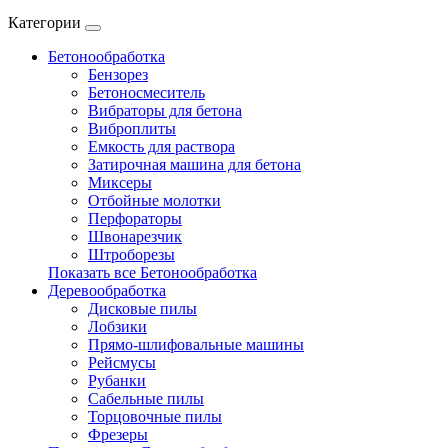
Категории
Бетонообработка
Бензорез
Бетоносмеситель
Вибраторы для бетона
Виброплиты
Емкость для раствора
Затирочная машина для бетона
Миксеры
Отбойные молотки
Перфораторы
Швонарезчик
Штроборезы
Показать все Бетонообработка
Деревообработка
Дисковые пилы
Лобзики
Прямо-шлифовальные машины
Рейсмусы
Рубанки
Сабельные пилы
Торцовочные пилы
Фрезеры