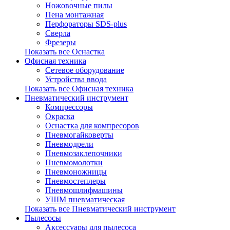
Ножовочные пилы
Пена монтажная
Перфораторы SDS-plus
Сверла
Фрезеры
Показать все Оснастка
Офисная техника
Сетевое оборудование
Устройства ввода
Показать все Офисная техника
Пневматический инструмент
Компрессоры
Окраска
Оснастка для компресоров
Пневмогайковерты
Пневмодрели
Пневмозаклепочники
Пневмомолотки
Пневмоножницы
Пневмостеплеры
Пневмошлифмашины
УШМ пневматическая
Показать все Пневматический инструмент
Пылесосы
Аксессуары для пылесоса