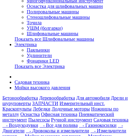
Многофункциональный инструмент
Оснастка для шлифовальных машин
Полировальные машины
Стеношлифовальные машины
Точила
УШМ (болгарки)
Шлифовальные машины
Показать все Шлифовальные машины
Электрика
Паяльники
Удлинители
Фонарики LED
Показать все Электрика
Садовая техника
Мойки высокого давления
Бетонообработка
Деревообработка
Для автомобиля
Дрели и
шуруповерты
ЗАПЧАСТИ
Измерительный инст.
Краскопульты
Лебедки
Лодочные моторы
Ножницы по
металлу
Оснастка
Офисная техника
Пневматический
инструмент
Пылесосы
Ручной инструмент
Садовая техника
- Воздуходувки
- Все для полива
- Газонокосилки
-
Двигатели
- Дровоколы и измельчители
- Измельчители