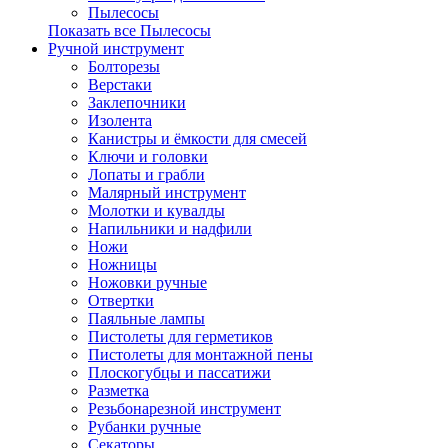
Пылесосы
Показать все Пылесосы
Ручной инструмент
Болторезы
Верстаки
Заклепочники
Изолента
Канистры и ёмкости для смесей
Ключи и головки
Лопаты и грабли
Малярный инструмент
Молотки и кувалды
Напильники и надфили
Ножи
Ножницы
Ножовки ручные
Отвертки
Паяльные лампы
Пистолеты для герметиков
Пистолеты для монтажной пены
Плоскогубцы и пассатижи
Разметка
Резьбонарезной инструмент
Рубанки ручные
Секаторы