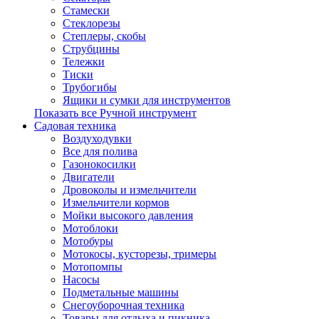
Стамески
Стеклорезы
Степлеры, скобы
Струбцины
Тележки
Тиски
Трубогибы
Ящики и сумки для инструментов
Показать все Ручной инструмент
Садовая техника
Воздуходувки
Все для полива
Газонокосилки
Двигатели
Дровоколы и измельчители
Измельчители кормов
Мойки высокого давления
Мотоблоки
Мотобуры
Мотокосы, кусторезы, тримеры
Мотопомпы
Насосы
Подметальные машины
Снегоуборочная техника
Товары для отдыха и пикника