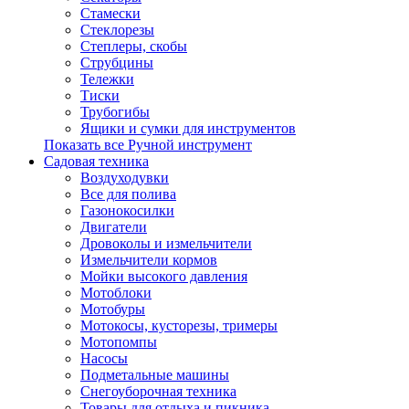
Стамески
Стеклорезы
Степлеры, скобы
Струбцины
Тележки
Тиски
Трубогибы
Ящики и сумки для инструментов
Показать все Ручной инструмент
Садовая техника
Воздуходувки
Все для полива
Газонокосилки
Двигатели
Дровоколы и измельчители
Измельчители кормов
Мойки высокого давления
Мотоблоки
Мотобуры
Мотокосы, кусторезы, тримеры
Мотопомпы
Насосы
Подметальные машины
Снегоуборочная техника
Товары для отдыха и пикника