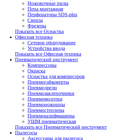
Ножовочные пилы
Пена монтажная
Перфораторы SDS-plus
Сверла
Фрезеры
Показать все Оснастка
Офисная техника
Сетевое оборудование
Устройства ввода
Показать все Офисная техника
Пневматический инструмент
Компрессоры
Окраска
Оснастка для компресоров
Пневмогайковерты
Пневмодрели
Пневмозаклепочники
Пневмомолотки
Пневмоножницы
Пневмостеплеры
Пневмошлифмашины
УШМ пневматическая
Показать все Пневматический инструмент
Пылесосы
Аксессуары для пылесоса