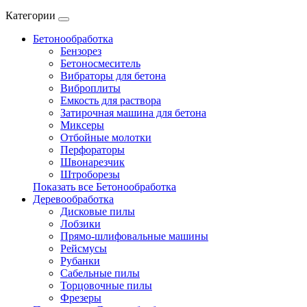
Категории
Бетонообработка
Бензорез
Бетоносмеситель
Вибраторы для бетона
Виброплиты
Емкость для раствора
Затирочная машина для бетона
Миксеры
Отбойные молотки
Перфораторы
Швонарезчик
Штроборезы
Показать все Бетонообработка
Деревообработка
Дисковые пилы
Лобзики
Прямо-шлифовальные машины
Рейсмусы
Рубанки
Сабельные пилы
Торцовочные пилы
Фрезеры