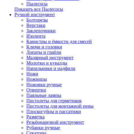
Пылесосы
Показать все Пылесосы
Ручной инструмент
Болторезы
Верстаки
Заклепочники
Изолента
Канистры и ёмкости для смесей
Ключи и головки
Лопаты и грабли
Малярный инструмент
Молотки и кувалды
Напильники и надфили
Ножи
Ножницы
Ножовки ручные
Отвертки
Паяльные лампы
Пистолеты для герметиков
Пистолеты для монтажной пены
Плоскогубцы и пассатижи
Разметка
Резьбонарезной инструмент
Рубанки ручные
Секаторы