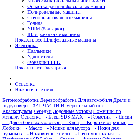
Многофункциональный инструмент
Оснастка для шлифовальных машин
Полировальные машины
Стеношлифовальные машины
Точила
УШМ (болгарки)
Шлифовальные машины
Показать все Шлифовальные машины
Электрика
Паяльники
Удлинители
Фонарики LED
Показать все Электрика
Оснастка
Ножовочные пилы
Бетонообработка
Деревообработка
Для автомобиля
Дрели и
шуруповерты
ЗАПЧАСТИ
Измерительный инст.
Краскопульты
Лебедки
Лодочные моторы
Ножницы по
металлу
Оснастка
- Буры SDS MAX
- Герметик
- Диски
- Для отбойных молотков
- Клей
- Коронки отрезные
-
Лобзики
- Масло
- Мешки для мусора
- Ножи для
рубанков
- Ножовочные пилы
- Пена монтажная
-