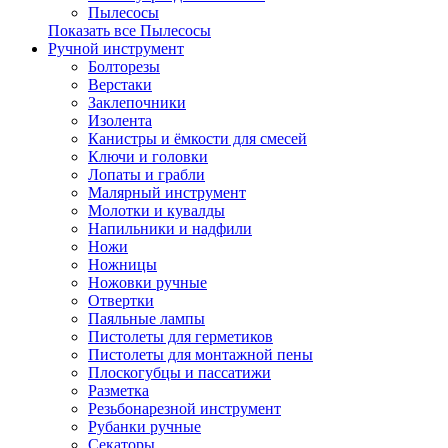
Пылесосы
Показать все Пылесосы
Ручной инструмент
Болторезы
Верстаки
Заклепочники
Изолента
Канистры и ёмкости для смесей
Ключи и головки
Лопаты и грабли
Малярный инструмент
Молотки и кувалды
Напильники и надфили
Ножи
Ножницы
Ножовки ручные
Отвертки
Паяльные лампы
Пистолеты для герметиков
Пистолеты для монтажной пены
Плоскогубцы и пассатижи
Разметка
Резьбонарезной инструмент
Рубанки ручные
Секаторы