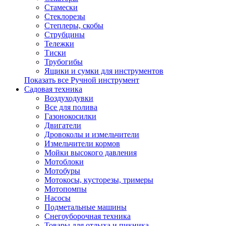
Стамески
Стеклорезы
Степлеры, скобы
Струбцины
Тележки
Тиски
Трубогибы
Ящики и сумки для инструментов
Показать все Ручной инструмент
Садовая техника
Воздуходувки
Все для полива
Газонокосилки
Двигатели
Дровоколы и измельчители
Измельчители кормов
Мойки высокого давления
Мотоблоки
Мотобуры
Мотокосы, кусторезы, тримеры
Мотопомпы
Насосы
Подметальные машины
Снегоуборочная техника
Товары для отдыха и пикника