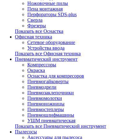
Ножовочные пилы
Пена монтажная
Перфораторы SDS-plus
Сверла
Фрезеры
Показать все Оснастка
Офисная техника
Сетевое оборудование
Устройства ввода
Показать все Офисная техника
Пневматический инструмент
Компрессоры
Окраска
Оснастка для компресоров
Пневмогайковерты
Пневмодрели
Пневмозаклепочники
Пневмомолотки
Пневмоножницы
Пневмостеплеры
Пневмошлифмашины
УШМ пневматическая
Показать все Пневматический инструмент
Пылесосы
Аксессуары для пылесоса