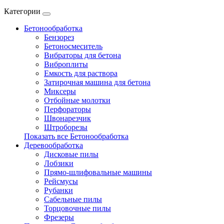
Категории
Бетонообработка
Бензорез
Бетоносмеситель
Вибраторы для бетона
Виброплиты
Емкость для раствора
Затирочная машина для бетона
Миксеры
Отбойные молотки
Перфораторы
Швонарезчик
Штроборезы
Показать все Бетонообработка
Деревообработка
Дисковые пилы
Лобзики
Прямо-шлифовальные машины
Рейсмусы
Рубанки
Сабельные пилы
Торцовочные пилы
Фрезеры