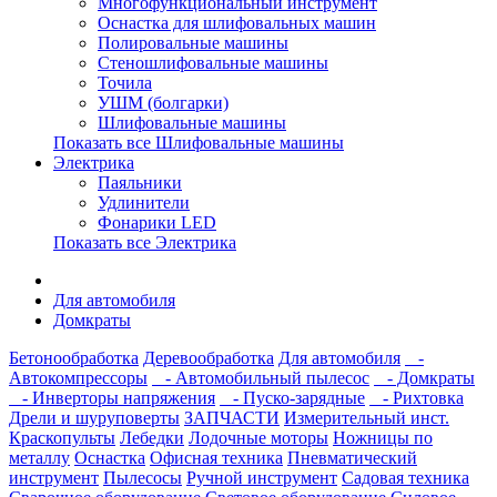
Многофункциональный инструмент
Оснастка для шлифовальных машин
Полировальные машины
Стеношлифовальные машины
Точила
УШМ (болгарки)
Шлифовальные машины
Показать все Шлифовальные машины
Электрика
Паяльники
Удлинители
Фонарики LED
Показать все Электрика
Для автомобиля
Домкраты
Бетонообработка
Деревообработка
Для автомобиля
-
Автокомпрессоры
- Автомобильный пылесос
- Домкраты
- Инверторы напряжения
- Пуско-зарядные
- Рихтовка
Дрели и шуруповерты
ЗАПЧАСТИ
Измерительный инст.
Краскопульты
Лебедки
Лодочные моторы
Ножницы по
металлу
Оснастка
Офисная техника
Пневматический
инструмент
Пылесосы
Ручной инструмент
Садовая техника