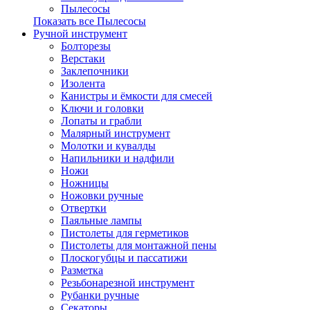
Пылесосы
Показать все Пылесосы
Ручной инструмент
Болторезы
Верстаки
Заклепочники
Изолента
Канистры и ёмкости для смесей
Ключи и головки
Лопаты и грабли
Малярный инструмент
Молотки и кувалды
Напильники и надфили
Ножи
Ножницы
Ножовки ручные
Отвертки
Паяльные лампы
Пистолеты для герметиков
Пистолеты для монтажной пены
Плоскогубцы и пассатижи
Разметка
Резьбонарезной инструмент
Рубанки ручные
Секаторы