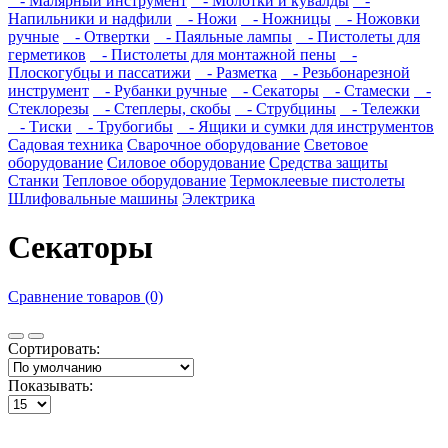
- Малярный инструмент
- Молотки и кувалды
-
Напильники и надфили
- Ножи
- Ножницы
- Ножовки
ручные
- Отвертки
- Паяльные лампы
- Пистолеты для
герметиков
- Пистолеты для монтажной пены
-
Плоскогубцы и пассатижи
- Разметка
- Резьбонарезной
инструмент
- Рубанки ручные
- Секаторы
- Стамески
-
Стеклорезы
- Степлеры, скобы
- Струбцины
- Тележки
- Тиски
- Трубогибы
- Ящики и сумки для инструментов
Садовая техника
Сварочное оборудование
Световое
оборудование
Силовое оборудование
Средства защиты
Станки
Тепловое оборудование
Термоклеевые пистолеты
Шлифовальные машины
Электрика
Секаторы
Сравнение товаров (0)
Сортировать:
Показывать: