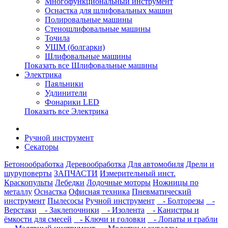
Многофункциональный инструмент
Оснастка для шлифовальных машин
Полировальные машины
Стеношлифовальные машины
Точила
УШМ (болгарки)
Шлифовальные машины
Показать все Шлифовальные машины
Электрика
Паяльники
Удлинители
Фонарики LED
Показать все Электрика
Ручной инструмент
Секаторы
Бетонообработка
Деревообработка
Для автомобиля
Дрели и
шуруповерты
ЗАПЧАСТИ
Измерительный инст.
Краскопульты
Лебедки
Лодочные моторы
Ножницы по
металлу
Оснастка
Офисная техника
Пневматический
инструмент
Пылесосы
Ручной инструмент
- Болторезы
-
Верстаки
- Заклепочники
- Изолента
- Канистры и
ёмкости для смесей
- Ключи и головки
- Лопаты и грабли