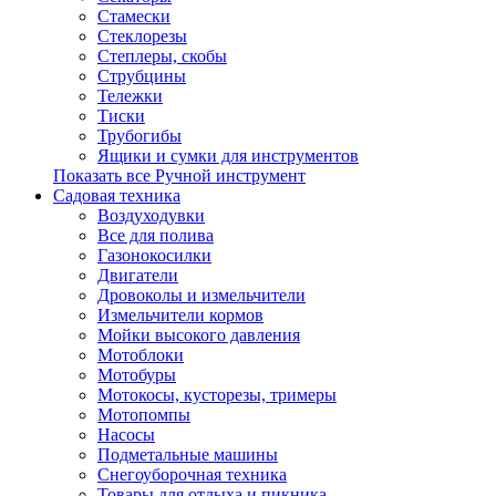
Стамески
Стеклорезы
Степлеры, скобы
Струбцины
Тележки
Тиски
Трубогибы
Ящики и сумки для инструментов
Показать все Ручной инструмент
Садовая техника
Воздуходувки
Все для полива
Газонокосилки
Двигатели
Дровоколы и измельчители
Измельчители кормов
Мойки высокого давления
Мотоблоки
Мотобуры
Мотокосы, кусторезы, тримеры
Мотопомпы
Насосы
Подметальные машины
Снегоуборочная техника
Товары для отдыха и пикника