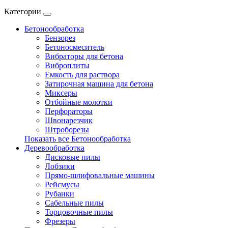
Категории
Бетонообработка
Бензорез
Бетоносмеситель
Вибраторы для бетона
Виброплиты
Емкость для раствора
Затирочная машина для бетона
Миксеры
Отбойные молотки
Перфораторы
Швонарезчик
Штроборезы
Показать все Бетонообработка
Деревообработка
Дисковые пилы
Лобзики
Прямо-шлифовальные машины
Рейсмусы
Рубанки
Сабельные пилы
Торцовочные пилы
Фрезеры