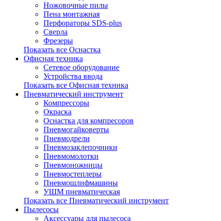
Ножовочные пилы
Пена монтажная
Перфораторы SDS-plus
Сверла
Фрезеры
Показать все Оснастка
Офисная техника
Сетевое оборудование
Устройства ввода
Показать все Офисная техника
Пневматический инструмент
Компрессоры
Окраска
Оснастка для компресоров
Пневмогайковерты
Пневмодрели
Пневмозаклепочники
Пневмомолотки
Пневмоножницы
Пневмостеплеры
Пневмошлифмашины
УШМ пневматическая
Показать все Пневматический инструмент
Пылесосы
Аксессуары для пылесоса